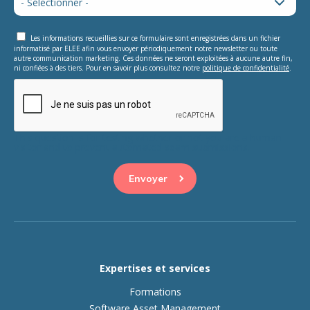
Les informations recueillies sur ce formulaire sont enregistrées dans un fichier
informatisé par ELEE afin vous envoyer périodiquement notre newsletter ou toute
autre communication marketing. Ces données ne seront exploitées à aucune autre fin,
ni confiées à des tiers. Pour en savoir plus consultez notre
politique de confidentialité
.
This question is for testing whether or not you are a human
visitor and to prevent automated spam submissions.
Expertises et services
Formations
Software Asset Management