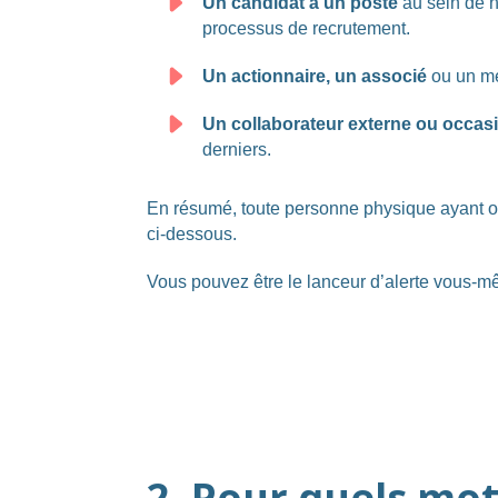
Un candidat à un poste
au sein de no
processus de recrutement.
Un actionnaire, un associé
ou un mem
Un collaborateur externe ou occasi
derniers.
En résumé, toute personne physique ayant obt
ci-dessous.
Vous pouvez être le lanceur d’alerte vous-mê
2. Pour quels moti