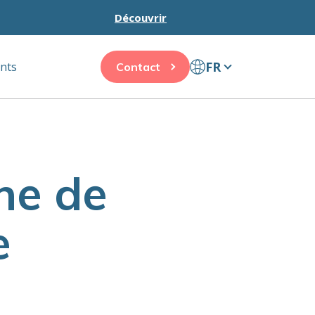
Découvrir
FR
ents
Contact
ne de
e