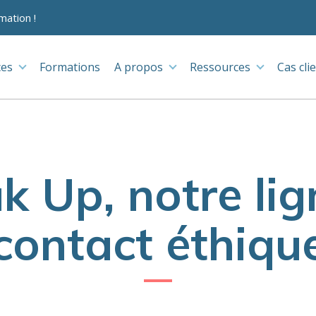
mation !
ces
Formations
A propos
Ressources
Cas cli
k Up, notre lig
contact éthiqu