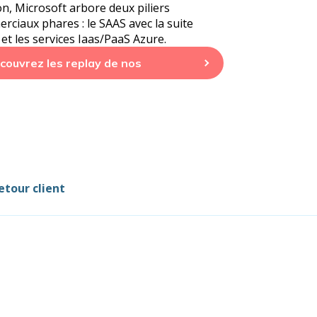
on, Microsoft arbore deux piliers
rciaux phares : le SAAS avec la suite
et les services Iaas/PaaS Azure.
couvrez les replay de nos
binars
etour client