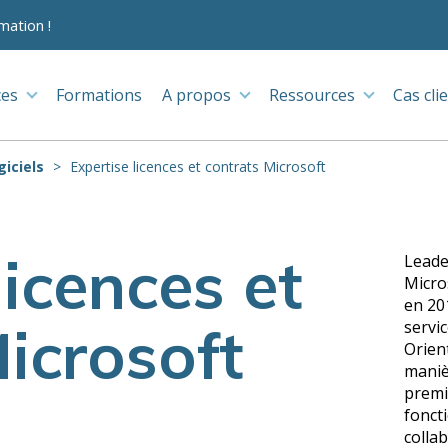
mation !
ces
Formations
A propos
Ressources
Cas cli
giciels
Expertise licences et contrats Microsoft
licences et
Leade
Micros
en 201
icrosoft
servic
Orient
maniè
premi
foncti
collab