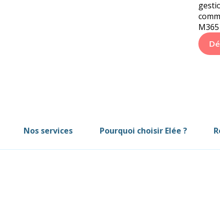
gesti
comme
M365 
Dé
we
Nos services
Pourquoi choisir Elée ?
R