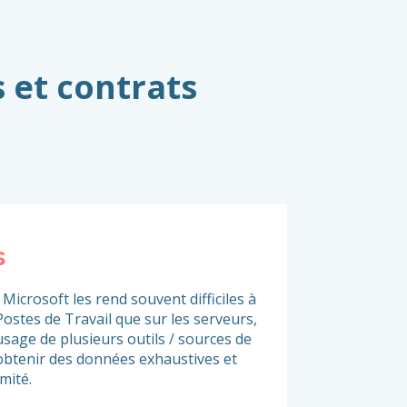
 et contrats
s
Conformité
Server + C
Microsoft les rend souvent difficiles à
Postes de Travail que sur les serveurs,
Ces deux produits s
usage de plusieurs outils / sources de
licensing et de possi
obtenir des données exhaustives et
l’entreprise ainsi q
mité.
font des produits po