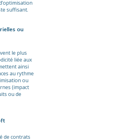
d’optimisation
te suffisant.
ielles ou
ivent le plus
icité liée aux
ettent ainsi
ences au rythme
timisation ou
ernes (impact
its ou de
ft
é de contrats