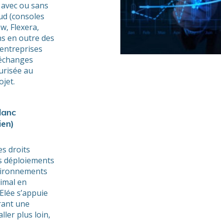
s avec ou sans
ud (consoles
w, Flexera,
s en outre des
 entreprises
 échanges
urisée au
ojet.
lanc
ien)
es droits
es déploiements
nvironnements
nimal en
 Elée s’appuie
rant une
ller plus loin,