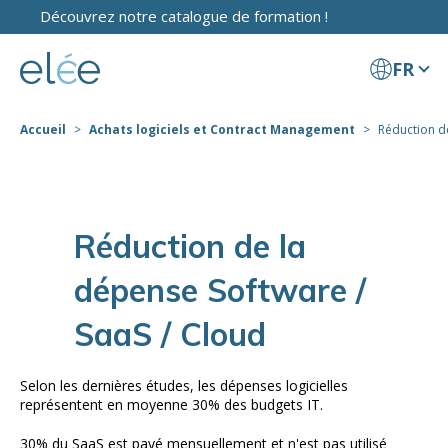
Découvrez notre catalogue de formation !
FR
Accueil
Achats logiciels et Contract Management
Réduction de
Réduction de la
dépense Software /
SaaS / Cloud
Selon les dernières études, les dépenses logicielles
représentent en moyenne 30% des budgets IT.
30% du SaaS est payé mensuellement et n'est pas utilisé