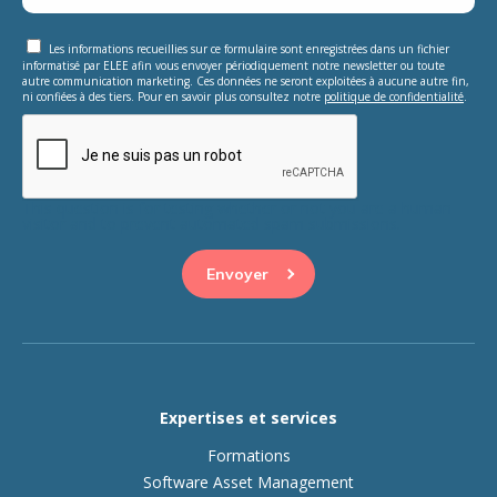
Les informations recueillies sur ce formulaire sont enregistrées dans un fichier
informatisé par ELEE afin vous envoyer périodiquement notre newsletter ou toute
autre communication marketing. Ces données ne seront exploitées à aucune autre fin,
ni confiées à des tiers. Pour en savoir plus consultez notre
politique de confidentialité
.
This question is for testing whether or not you are a human
visitor and to prevent automated spam submissions.
Expertises et services
Formations
Software Asset Management