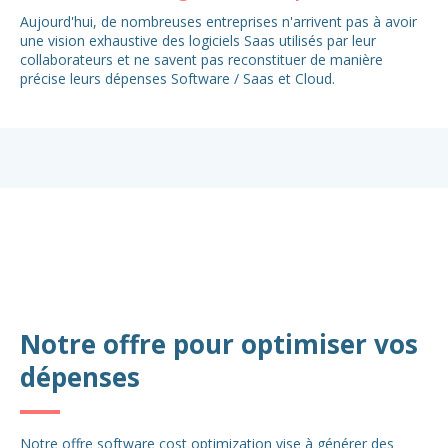
Aujourd'hui, de nombreuses entreprises n'arrivent pas à avoir
Une
une vision exhaustive des logiciels Saas utilisés par leur
ou
collaborateurs et ne savent pas reconstituer de manière
ant
précise leurs dépenses Software / Saas et Cloud.
vou
Notre offre pour optimiser vos
dépenses
Notre offre software cost optimization vise à générer des