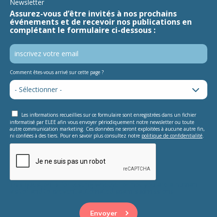
Newsletter
Assurez-vous d’être invités à nos prochains
événements et de recevoir nos publications en
complétant le formulaire ci-dessous :
Comment êtes-vous arrivé sur cette page ?
Les informations recueillies sur ce formulaire sont enregistrées dans un fichier
informatisé par ELEE afin vous envoyer périodiquement notre newsletter ou toute
autre communication marketing. Ces données ne seront exploitées à aucune autre fin,
ni confiées à des tiers. Pour en savoir plus consultez notre
politique de confidentialité
.
This question is for testing whether or not you are a human
visitor and to prevent automated spam submissions.