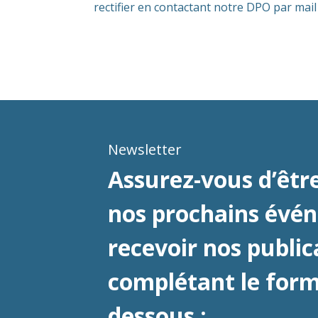
rectifier en contactant notre DPO par mail
Newsletter
Assurez-vous d’être
nos prochains évé
recevoir nos public
complétant le formu
dessous :