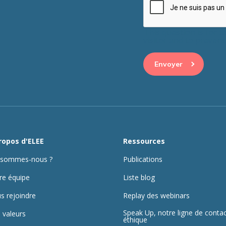
This question is for 
visitor and to preve
ropos d'ELEE
Ressources
 sommes-nous ?
Publications
re équipe
Liste blog
s rejoindre
Replay des webinars
Speak Up, notre ligne de conta
 valeurs
éthique