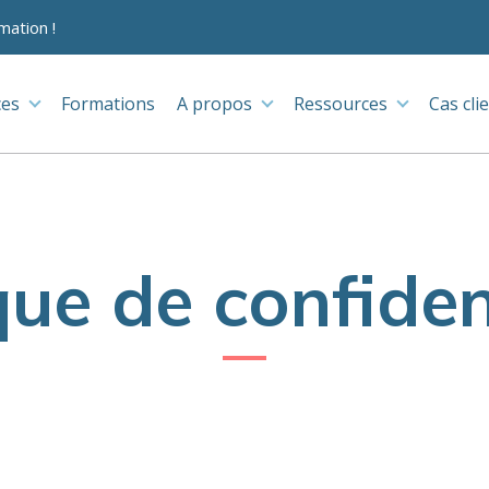
mation !
ces
Formations
A propos
Ressources
Cas cli
que de confiden