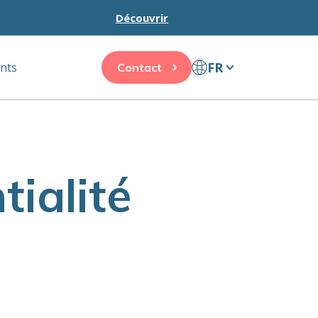
Découvrir
FR
ents
Contact
tialité