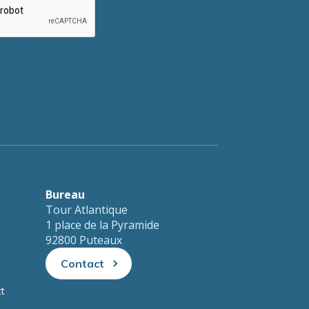
testing whether or not you are a human
nt automated spam submissions.
Bureau
Tour Atlantique
1 place de la Pyramide
92800 Puteaux
Contact
ct