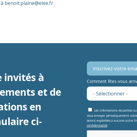
 à benoit.plaine@elee.fr
 invités à
Comment êtes-vous arrivé
nements et de
ations en
Les informations recueillies s
vous envoyer périodiquement notr
laire ci-
seront exploitées à aucune autre fin
confidentialité
.