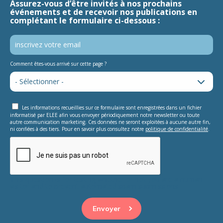
Assurez-vous d’être invités à nos prochains
événements et de recevoir nos publications en
complétant le formulaire ci-dessous :
Comment êtes-vous arrivé sur cette page ?
Les informations recueillies sur ce formulaire sont enregistrées dans un fichier
informatisé par ELEE afin vous envoyer périodiquement notre newsletter ou toute
autre communication marketing. Ces données ne seront exploitées à aucune autre fin,
ni confiées à des tiers. Pour en savoir plus consultez notre
politique de confidentialité
.
This question is for testing whether or not you are a human
visitor and to prevent automated spam submissions.