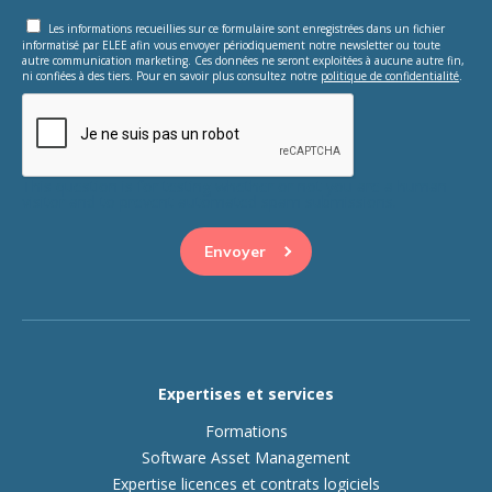
Les informations recueillies sur ce formulaire sont enregistrées dans un fichier
informatisé par ELEE afin vous envoyer périodiquement notre newsletter ou toute
autre communication marketing. Ces données ne seront exploitées à aucune autre fin,
ni confiées à des tiers. Pour en savoir plus consultez notre
politique de confidentialité
.
This question is for testing whether or not you are a human
visitor and to prevent automated spam submissions.
Expertises et services
Formations
Software Asset Management
Expertise licences et contrats logiciels