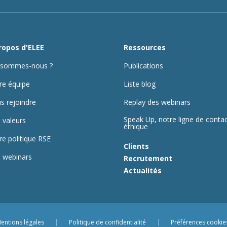
ropos d'ELEE
Ressources
 sommes-nous ?
Publications
re équipe
Liste blog
s rejoindre
Replay des webinars
Speak Up, notre ligne de conta
 valeurs
éthique
re politique RSE
Clients
 webinars
Recrutement
Actualités
entions légales
Politique de confidentialité
Préférences cookie