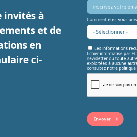
 invités à
Comment êtes-vous arrivé
nements et de
ations en
Les informations recu
fichier informatisé par 
laire ci-
newsletter ou toute aut
exploitées à aucune autre 
consultez notre
politique
This question is for 
visitor and to preve