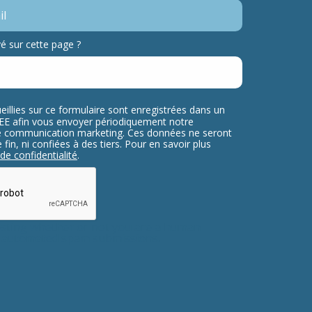
 sur cette page ?
eillies sur ce formulaire sont enregistrées dans un
ELEE afin vous envoyer périodiquement notre
re communication marketing. Ces données ne seront
fin, ni confiées à des tiers. Pour en savoir plus
 de confidentialité
.
testing whether or not you are a human
nt automated spam submissions.