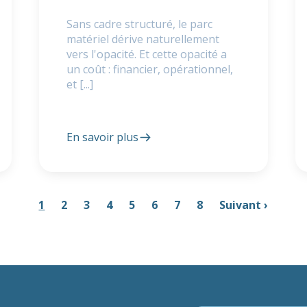
Sans cadre structuré, le parc
matériel dérive naturellement
vers l'opacité. Et cette opacité a
un coût : financier, opérationnel,
et [...]
En savoir plus
1
2
3
4
5
6
7
8
Suivant ›