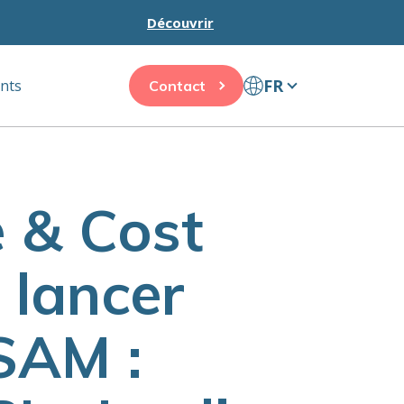
Découvrir
FR
ents
Contact
e & Cost
 lancer
SAM :