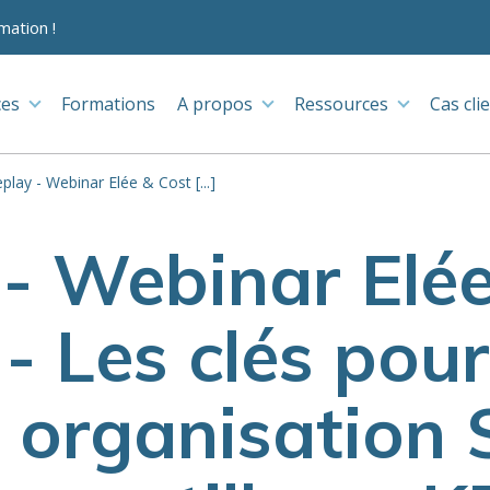
mation !
ces
Formations
A propos
Ressources
Cas cli
play - Webinar Elée & Cost [...]
- Webinar Elé
- Les clés pour
e organisation 