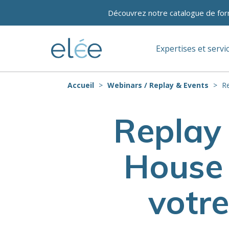
Découvrez notre catalogue de for
Expertises et servi
Accueil
Webinars / Replay & Events
Re
Replay 
House 
votr