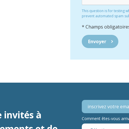
This question is for testing 
prevent automated spam su
* Champs obligatoire
 invités à
Comment êtes-vous arrivé
nements et de