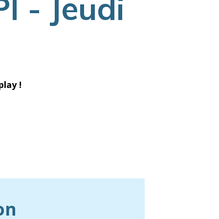
I - Jeudi
lay !
on