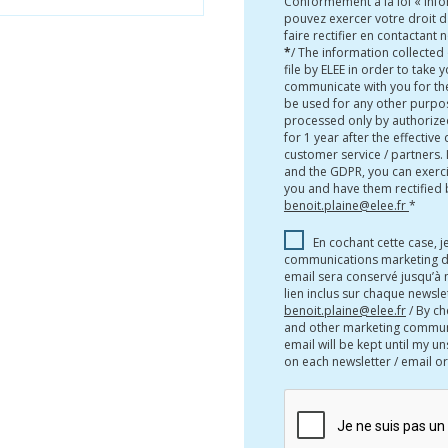
Conformément à la loi « info
pouvez exercer votre droit d
faire rectifier en contactant
*
/ The information collected
file by ELEE in order to take 
communicate with you for the
be used for any other purpos
processed only by authorize
for 1 year after the effective
customer service / partners.
and the GDPR, you can exerci
you and have them rectified 
benoit.plaine@elee.fr
*
En cochant cette case, j
communications marketing d
email sera conservé jusqu’à
lien inclus sur chaque newsl
benoit.plaine@elee.fr
/ By ch
and other marketing communi
email will be kept until my un
on each newsletter / email o