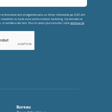
ur ce formulaire sont enregistrées dans un fichier informatisé par ELEE afin
e newsletter ou toute autre communication marketing. Ces données ne
, ni confiées à des tiers. Pour en savoir plus consultez notre
politique de
testing whether or not you are a human
nt automated spam submissions.
Bureau