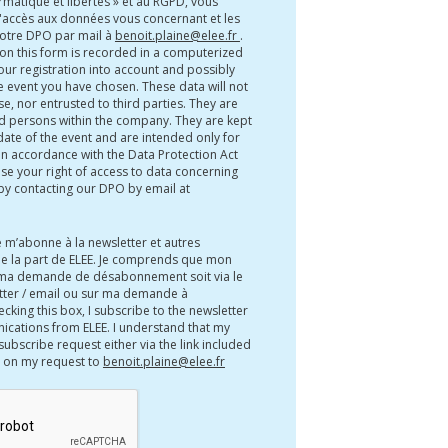
rmatique et libertés » et au RGPD, vous
'accès aux données vous concernant et les
 notre DPO par mail à
benoit.plaine@elee.fr
.
 on this form is recorded in a computerized
your registration into account and possibly
 event you have chosen. These data will not
e, nor entrusted to third parties. They are
d persons within the company. They are kept
 date of the event and are intended only for
 In accordance with the Data Protection Act
se your right of access to data concerning
by contacting our DPO by email at
e m’abonne à la newsletter et autres
e la part de ELEE. Je comprends que mon
 ma demande de désabonnement soit via le
etter / email ou sur ma demande à
ecking this box, I subscribe to the newsletter
cations from ELEE. I understand that my
subscribe request either via the link included
r on my request to
benoit.plaine@elee.fr