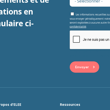
ations en
Les informations recueillies s
vous envoyer périodiquement notr
laire ci-
seront exploitées à aucune autre fin
confidentialité
.
This question is for 
visitor and to preve
ropos d'ELEE
Ressources