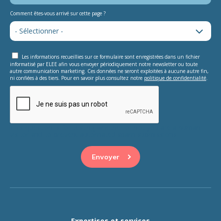
Comment êtes-vous arrivé sur cette page ?
Les informations recueillies sur ce formulaire sont enregistrées dans un fichier
informatisé par ELEE afin vous envoyer périodiquement notre newsletter ou toute
autre communication marketing. Ces données ne seront exploitées à aucune autre fin,
ni confiées à des tiers. Pour en savoir plus consultez notre
politique de confidentialité
.
This question is for testing whether or not you are a human
visitor and to prevent automated spam submissions.
Expertises et services