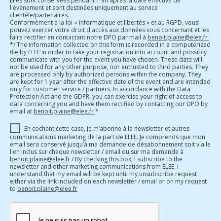
Elles sont conservées pendant 1 an après la date effective de
l'événement et sont destinées uniquement au service
clientèle/partenaires.
Conformément à la loi « informatique et libertés » et au RGPD, vous
pouvez exercer votre droit d'accès aux données vous concernant et les
faire rectifier en contactant notre DPO par mail à
benoit.plaine@elee.fr
.
*
/ The information collected on this form is recorded in a computerized
file by ELEE in order to take your registration into account and possibly
communicate with you for the event you have chosen. These data will
not be used for any other purpose, nor entrusted to third parties. They
are processed only by authorized persons within the company. They
are kept for 1 year after the effective date of the event and are intended
only for customer service / partners. In accordance with the Data
Protection Act and the GDPR, you can exercise your right of access to
data concerning you and have them rectified by contacting our DPO by
email at
benoit.plaine@elee.fr
*
En cochant cette case, je m’abonne à la newsletter et autres
communications marketing de la part de ELEE. Je comprends que mon
email sera conservé jusqu’à ma demande de désabonnement soit via le
lien inclus sur chaque newsletter / email ou sur ma demande à
benoit.plaine@elee.fr
/ By checking this box, I subscribe to the
newsletter and other marketing communications from ELEE. I
understand that my email will be kept until my unsubscribe request
either via the link included on each newsletter / email or on my request
to
benoit.plaine@elee.fr