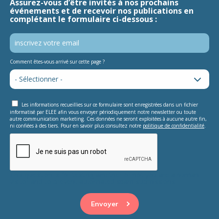
Assurez-vous d’être invités à nos prochains
événements et de recevoir nos publications en
complétant le formulaire ci-dessous :
Comment êtes-vous arrivé sur cette page ?
Les informations recueillies sur ce formulaire sont enregistrées dans un fichier
informatisé par ELEE afin vous envoyer périodiquement notre newsletter ou toute
autre communication marketing. Ces données ne seront exploitées à aucune autre fin,
ni confiées à des tiers. Pour en savoir plus consultez notre
politique de confidentialité
.
This question is for testing whether or not you are a human
visitor and to prevent automated spam submissions.