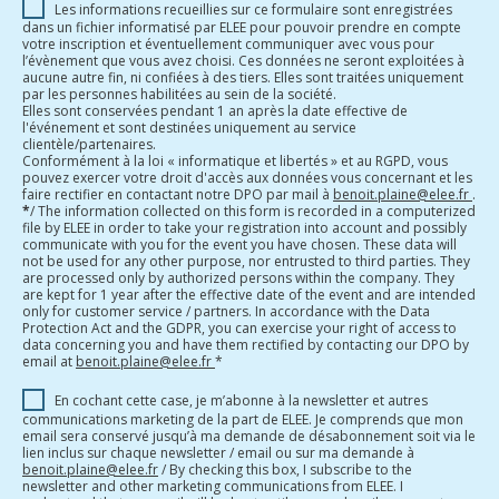
Les informations recueillies sur ce formulaire sont enregistrées
dans un fichier informatisé par ELEE pour pouvoir prendre en compte
votre inscription et éventuellement communiquer avec vous pour
l’évènement que vous avez choisi. Ces données ne seront exploitées à
aucune autre fin, ni confiées à des tiers. Elles sont traitées uniquement
par les personnes habilitées au sein de la société.
Elles sont conservées pendant 1 an après la date effective de
l'événement et sont destinées uniquement au service
clientèle/partenaires.
Conformément à la loi « informatique et libertés » et au RGPD, vous
pouvez exercer votre droit d'accès aux données vous concernant et les
faire rectifier en contactant notre DPO par mail à
benoit.plaine@elee.fr
.
*
/ The information collected on this form is recorded in a computerized
file by ELEE in order to take your registration into account and possibly
communicate with you for the event you have chosen. These data will
not be used for any other purpose, nor entrusted to third parties. They
are processed only by authorized persons within the company. They
are kept for 1 year after the effective date of the event and are intended
only for customer service / partners. In accordance with the Data
Protection Act and the GDPR, you can exercise your right of access to
data concerning you and have them rectified by contacting our DPO by
email at
benoit.plaine@elee.fr
*
En cochant cette case, je m’abonne à la newsletter et autres
communications marketing de la part de ELEE. Je comprends que mon
email sera conservé jusqu’à ma demande de désabonnement soit via le
lien inclus sur chaque newsletter / email ou sur ma demande à
benoit.plaine@elee.fr
/ By checking this box, I subscribe to the
newsletter and other marketing communications from ELEE. I