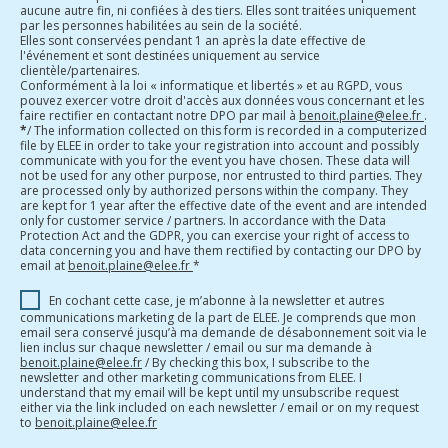
aucune autre fin, ni confiées à des tiers. Elles sont traitées uniquement
par les personnes habilitées au sein de la société.
Elles sont conservées pendant 1 an après la date effective de
l'événement et sont destinées uniquement au service
clientèle/partenaires.
Conformément à la loi « informatique et libertés » et au RGPD, vous
pouvez exercer votre droit d'accès aux données vous concernant et les
faire rectifier en contactant notre DPO par mail à
benoit.plaine@elee.fr
.
*
/ The information collected on this form is recorded in a computerized
file by ELEE in order to take your registration into account and possibly
communicate with you for the event you have chosen. These data will
not be used for any other purpose, nor entrusted to third parties. They
are processed only by authorized persons within the company. They
are kept for 1 year after the effective date of the event and are intended
only for customer service / partners. In accordance with the Data
Protection Act and the GDPR, you can exercise your right of access to
data concerning you and have them rectified by contacting our DPO by
email at
benoit.plaine@elee.fr
*
En cochant cette case, je m’abonne à la newsletter et autres
communications marketing de la part de ELEE. Je comprends que mon
email sera conservé jusqu’à ma demande de désabonnement soit via le
lien inclus sur chaque newsletter / email ou sur ma demande à
benoit.plaine@elee.fr
/ By checking this box, I subscribe to the
newsletter and other marketing communications from ELEE. I
understand that my email will be kept until my unsubscribe request
either via the link included on each newsletter / email or on my request
to
benoit.plaine@elee.fr