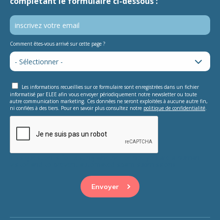
complétant le formulaire ci-dessous :
Comment êtes-vous arrivé sur cette page ?
Les informations recueillies sur ce formulaire sont enregistrées dans un fichier
informatisé par ELEE afin vous envoyer périodiquement notre newsletter ou toute
autre communication marketing. Ces données ne seront exploitées à aucune autre fin,
ni confiées à des tiers. Pour en savoir plus consultez notre
politique de confidentialité
.
This question is for testing whether or not you are a human
visitor and to prevent automated spam submissions.