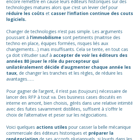
encore remettre en cause leurs éditeurs historiques sur des
technologies matures alors que c’est un levier clef pour
réduire les coûts
et
casser l’inflation continue des couts
logiciels.
Changer de technologies n’est pas simple. Les arguments
poussant à
l’immobilisme
sont pertinents (maitrise des
techno en place, équipes formées, risques liés aux
changements…) mais insuffisants. Cela se tente, en tout cas
ça doit s’étudier sauf à
accepter de voir les éditeurs des
années 80 jouer le rôle du percepteur qui
unilatéralement décide d’augmenter chaque année les
taux
, de changer les tranches et les règles, de réduire les
avantages……
Pour gagner de l’argent, il n’est pas (toujours) nécessaire de
lancer des RFP à tout va. Des business cases discutés en
interne en amont, bien choisis, gérés dans une relative intimité
avec des fuites savamment distillées, suffisent à s’offrir le
choix de l’alternative et peser sur les négociations.
Voici quelques
actions utiles
pour casser la belle mécanique
commerciale des éditeurs historiques et
préparer la
renégociation
de ses accords pluriannuels, si lourds dans les