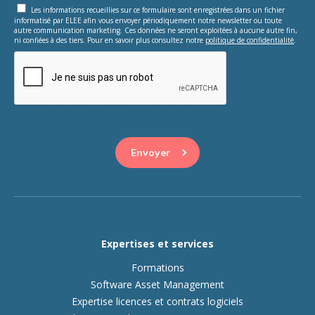
Les informations recueillies sur ce formulaire sont enregistrées dans un fichier
informatisé par ELEE afin vous envoyer périodiquement notre newsletter ou toute
autre communication marketing. Ces données ne seront exploitées à aucune autre fin,
ni confiées à des tiers. Pour en savoir plus consultez notre
politique de confidentialité
.
This question is for testing whether or not you are a human
visitor and to prevent automated spam submissions.
Expertises et services
Formations
Software Asset Management
Expertise licences et contrats logiciels