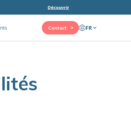
Découvrir
FR
ents
Contact
ités