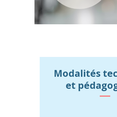
Modalités te
et pédago