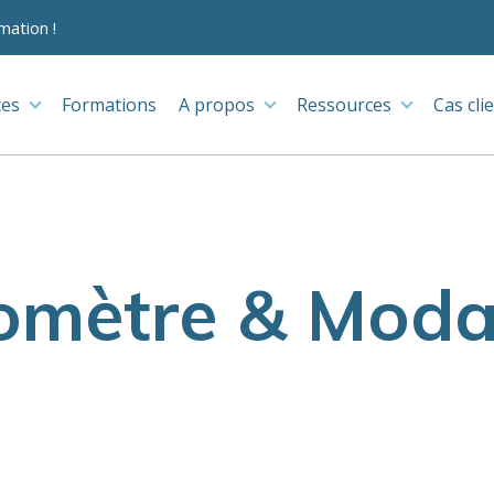
mation !
ces
Formations
A propos
Ressources
Cas cli
omètre & Modal