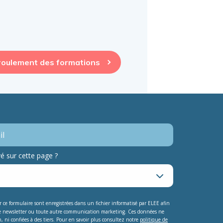
roulement des formations
 sur cette page ?
ur ce formulaire sont enregistrées dans un fichier informatisé par ELEE afin
e newsletter ou toute autre communication marketing. Ces données ne
, ni confiées à des tiers. Pour en savoir plus consultez notre
politique de