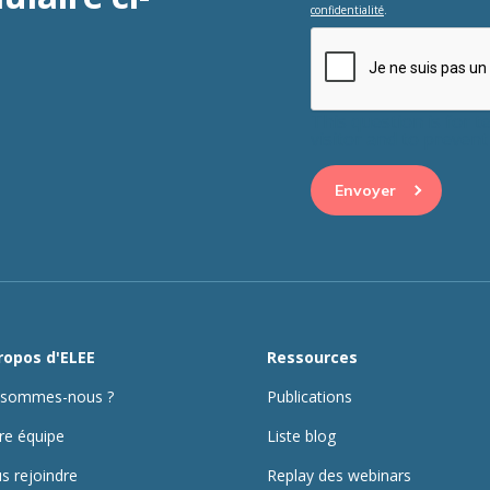
confidentialité
.
This question is for 
visitor and to preve
ropos d'ELEE
Ressources
 sommes-nous ?
Publications
re équipe
Liste blog
s rejoindre
Replay des webinars