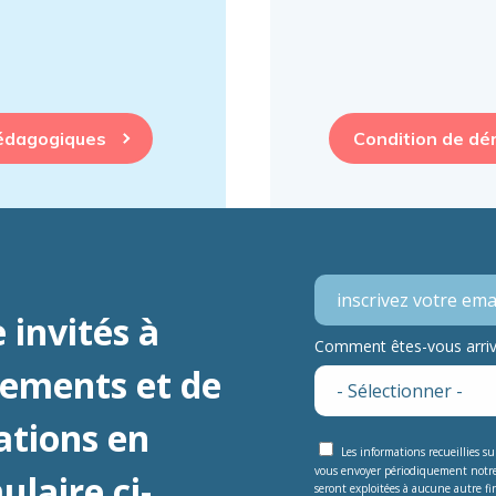
pédagogiques
Condition de dé
 invités à
Comment êtes-vous arrivé
nements et de
ations en
Les informations recueillies s
vous envoyer périodiquement notr
laire ci-
seront exploitées à aucune autre fin