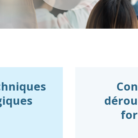
chniques
Con
giques
dérou
fo