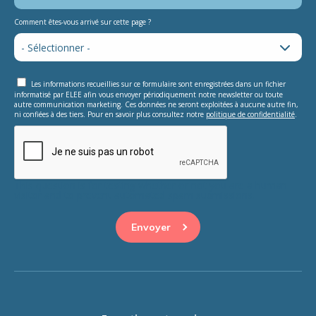
Comment êtes-vous arrivé sur cette page ?
Les informations recueillies sur ce formulaire sont enregistrées dans un fichier
informatisé par ELEE afin vous envoyer périodiquement notre newsletter ou toute
autre communication marketing. Ces données ne seront exploitées à aucune autre fin,
ni confiées à des tiers. Pour en savoir plus consultez notre
politique de confidentialité
.
This question is for testing whether or not you are a human
visitor and to prevent automated spam submissions.