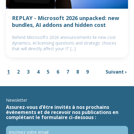
REPLAY - Microsoft 2026 unpacked: new
bundles, AI addons and hidden cost
Behind Microsoft’s 2026 announcements lie new cost
dynamics, AI licensing questions and strategic choices
that will directly affect your IT [...]
1
2
3
4
5
6
7
8
9
Suivant ›
…
Newsletter
Assurez-vous d’être invités à nos prochains
événements et de recevoir nos publications en
complétant le formulaire ci-dessous :