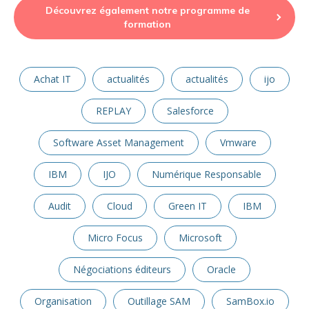
Découvrez également notre programme de
formation
Achat IT
actualités
actualités
ijo
REPLAY
Salesforce
Software Asset Management
Vmware
IBM
IJO
Numérique Responsable
Audit
Cloud
Green IT
IBM
Micro Focus
Microsoft
Négociations éditeurs
Oracle
Organisation
Outillage SAM
SamBox.io