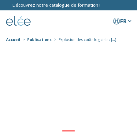
Découvrez notre catalogue de formation !
FR
Accueil
Publications
Explosion des coûts logiciels : [...]
Explosion des coûts
logiciels : Comment
reprendre la main
sur vos budgets ?