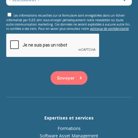
Les informations recueillies sur ce formulaire sont enregistrées dans un fichier
informatisé par ELEE afin vous envoyer périodiquement notre newsletter ou toute
autre communication marketing. Ces données ne seront exploitées à aucune autre fin,
ni confiées à des tiers. Pour en savoir plus consultez notre
politique de confidentialité
.
This question is for testing whether or not you are a human
visitor and to prevent automated spam submissions.
Expertises et services
Formations
Software Asset Management