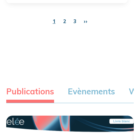
1
2
3
››
Publications
Evènements
We