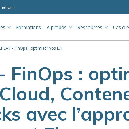
mation !
ces
Formations
A propos
Ressources
Cas cli
PLAY - FinOps : optimiser vos [...]
 FinOps : opti
 Cloud, Contene
ks avec l’appr