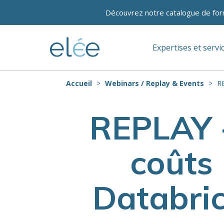
Découvrez notre catalogue de for
Expertises et servi
Accueil
Webinars / Replay & Events
RE
REPLAY -
coûts
Databric