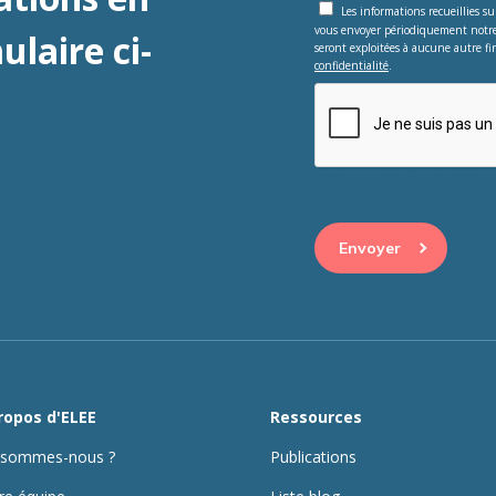
Les informations recueillies s
vous envoyer périodiquement notr
laire ci-
seront exploitées à aucune autre fin
confidentialité
.
This question is for 
visitor and to preve
ropos d'ELEE
Ressources
 sommes-nous ?
Publications