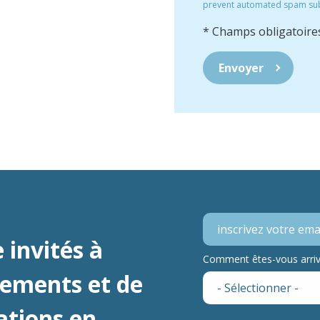
prevent automated spam su
* Champs obligatoire
 invités à
Comment êtes-vous arrivé
nements et de
ations en