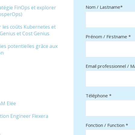
Nom / Lastname*
atégie FinOps et explorer
rosperOps)
r les coûts Kubernetes et
 Genius et Cost Genius
Prénom / Firstname *
es potentielles grâce aux
on
Email professionnel / Ma
Téléphone *
AM Elée
tion Engineer Flexera
Fonction / Function *