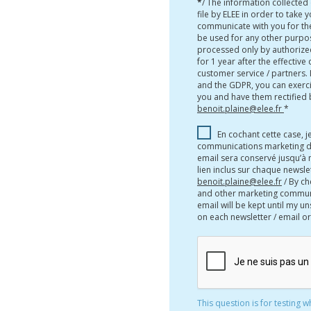
*
/ The information collected
file by ELEE in order to take 
communicate with you for the
be used for any other purpos
processed only by authorize
for 1 year after the effective
customer service / partners.
and the GDPR, you can exerci
you and have them rectified 
benoit.plaine@elee.fr
*
En cochant cette case, j
communications marketing d
email sera conservé jusqu’à
lien inclus sur chaque newsl
benoit.plaine@elee.fr
/ By ch
and other marketing communi
email will be kept until my un
on each newsletter / email o
This question is for testing 