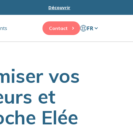
Découvrir
FR
ents
Contact
miser vos
urs et
oche Elée