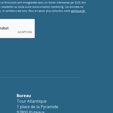
ur ce formulaire sont enregistrées dans un fichier informatisé par ELEE afin
e newsletter ou toute autre communication marketing. Ces données ne
, ni confiées à des tiers. Pour en savoir plus consultez notre
politique de
testing whether or not you are a human
nt automated spam submissions.
Bureau
Tour Atlantique
1 place de la Pyramide
92800 Puteaux