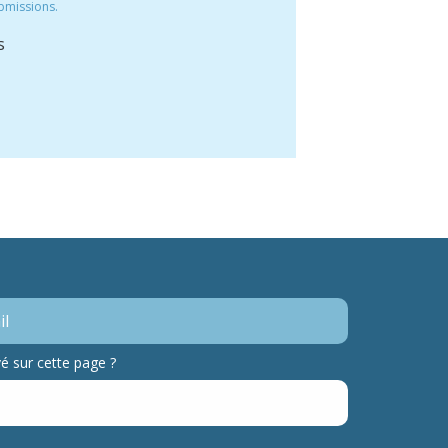
bmissions.
s
 sur cette page ?