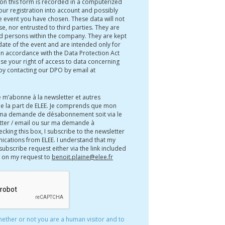
 on this form is recorded in a computerized
your registration into account and possibly
 event you have chosen. These data will not
e, nor entrusted to third parties. They are
d persons within the company. They are kept
 date of the event and are intended only for
 In accordance with the Data Protection Act
se your right of access to data concerning
by contacting our DPO by email at
e m’abonne à la newsletter et autres
e la part de ELEE. Je comprends que mon
 ma demande de désabonnement soit via le
etter / email ou sur ma demande à
ecking this box, I subscribe to the newsletter
cations from ELEE. I understand that my
subscribe request either via the link included
r on my request to
benoit.plaine@elee.fr
whether or not you are a human visitor and to