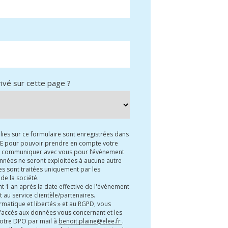
vé sur cette page ?
lies sur ce formulaire sont enregistrées dans
LEE pour pouvoir prendre en compte votre
nt communiquer avec vous pour l’évènement
nnées ne seront exploitées à aucune autre
Elles sont traitées uniquement par les
de la société.
t 1 an après la date effective de l'événement
 au service clientèle/partenaires.
rmatique et libertés » et au RGPD, vous
'accès aux données vous concernant et les
 notre DPO par mail à
benoit.plaine@elee.fr
.