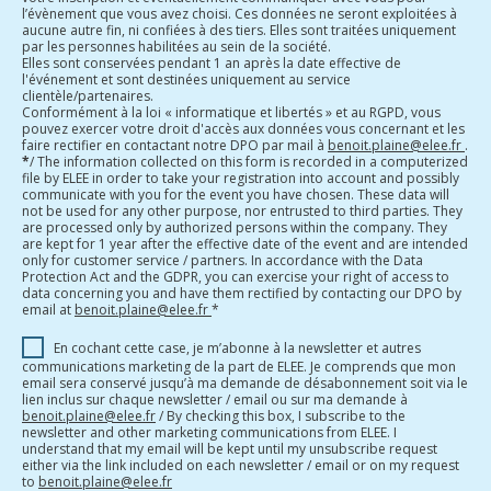
l’évènement que vous avez choisi. Ces données ne seront exploitées à
aucune autre fin, ni confiées à des tiers. Elles sont traitées uniquement
par les personnes habilitées au sein de la société.
Elles sont conservées pendant 1 an après la date effective de
l'événement et sont destinées uniquement au service
clientèle/partenaires.
Conformément à la loi « informatique et libertés » et au RGPD, vous
pouvez exercer votre droit d'accès aux données vous concernant et les
faire rectifier en contactant notre DPO par mail à
benoit.plaine@elee.fr
.
*
/ The information collected on this form is recorded in a computerized
file by ELEE in order to take your registration into account and possibly
communicate with you for the event you have chosen. These data will
not be used for any other purpose, nor entrusted to third parties. They
are processed only by authorized persons within the company. They
are kept for 1 year after the effective date of the event and are intended
only for customer service / partners. In accordance with the Data
Protection Act and the GDPR, you can exercise your right of access to
data concerning you and have them rectified by contacting our DPO by
email at
benoit.plaine@elee.fr
*
En cochant cette case, je m’abonne à la newsletter et autres
communications marketing de la part de ELEE. Je comprends que mon
email sera conservé jusqu’à ma demande de désabonnement soit via le
lien inclus sur chaque newsletter / email ou sur ma demande à
benoit.plaine@elee.fr
/ By checking this box, I subscribe to the
newsletter and other marketing communications from ELEE. I
understand that my email will be kept until my unsubscribe request
either via the link included on each newsletter / email or on my request
to
benoit.plaine@elee.fr