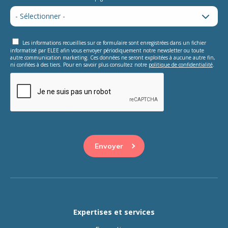
Les informations recueillies sur ce formulaire sont enregistrées dans un fichier
informatisé par ELEE afin vous envoyer périodiquement notre newsletter ou toute
autre communication marketing. Ces données ne seront exploitées à aucune autre fin,
ni confiées à des tiers. Pour en savoir plus consultez notre
politique de confidentialité
.
This question is for testing whether or not you are a human
visitor and to prevent automated spam submissions.
Expertises et services