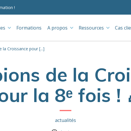
mation !
ces
Formations
A propos
Ressources
Cas cli
la Croissance pour [...]
ons de la Cro
our la 8ᵉ fois ! 
actualités