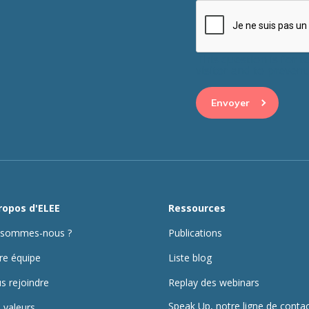
This question is for 
visitor and to preve
ropos d'ELEE
Ressources
 sommes-nous ?
Publications
re équipe
Liste blog
s rejoindre
Replay des webinars
Speak Up, notre ligne de conta
 valeurs