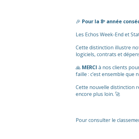
🎉
Pour la 8ᵉ année consé
Les Echos Week-End et Stat
Cette distinction illustre
logiciels, contrats et dépe
🙏
MERCI
à nos clients pour
faille : c’est ensemble que
Cette nouvelle distinction 
encore plus loin. 🚀
Pour consulter le classemen