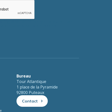
testing whether or not you are a human
nt automated spam submissions.
Bureau
Tour Atlantique
1 place de la Pyramide
92800 Puteaux
Contact
ct