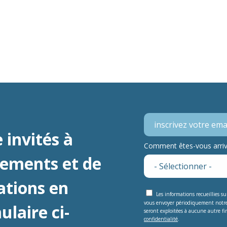
 invités à
Comment êtes-vous arrivé
nements et de
ations en
Les informations recueillies s
vous envoyer périodiquement notr
laire ci-
seront exploitées à aucune autre fin
confidentialité
.