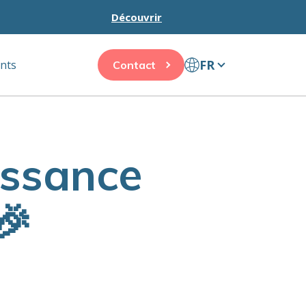
Découvrir
FR
ents
Contact
issance
🎉