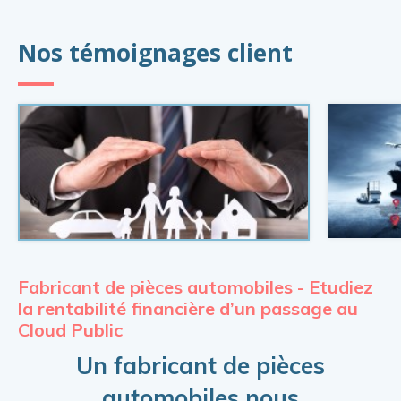
Nos témoignages client
Fabricant de pièces automobiles - Etudiez
L
la rentabilité financière d’un passage au
vo
Cloud Public
d
Un fabricant de pièces
automobiles nous