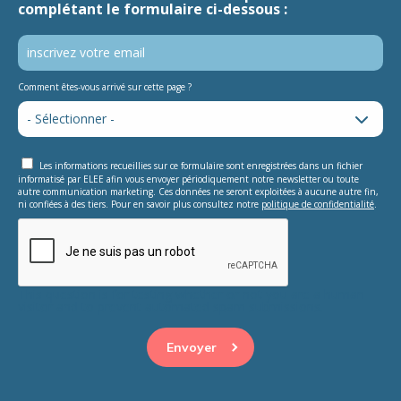
complétant le formulaire ci-dessous :
Comment êtes-vous arrivé sur cette page ?
Les informations recueillies sur ce formulaire sont enregistrées dans un fichier
informatisé par ELEE afin vous envoyer périodiquement notre newsletter ou toute
autre communication marketing. Ces données ne seront exploitées à aucune autre fin,
ni confiées à des tiers. Pour en savoir plus consultez notre
politique de confidentialité
.
This question is for testing whether or not you are a human
visitor and to prevent automated spam submissions.