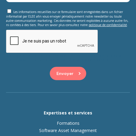
Les informations recueillies sur ce formulaire sont enregistrées dans un fichier
informatisé par ELEE afin vous envoyer périodiquement notre newsletter ou toute
autre communication marketing. Ces données ne seront exploitées à aucune autre fin,
ni confiées à des tiers. Pour en savoir plus consultez notre
politique de confidentialité
.
This question is for testing whether or not you are a human
visitor and to prevent automated spam submissions.
Expertises et services
Formations
Software Asset Management