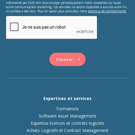
informatisé par ELEE afin vous envoyer périodiquement notre newsletter ou toute
autre communication marketing. Ces données ne seront exploitées à aucune autre fin,
ni confiées à des tiers. Pour en savoir plus consultez notre
politique de confidentialité
.
This question is for testing whether or not you are a human
visitor and to prevent automated spam submissions.
Expertises et services
Formations
Software Asset Management
Expertise licences et contrats logiciels
Achats Logiciels et Contract Management