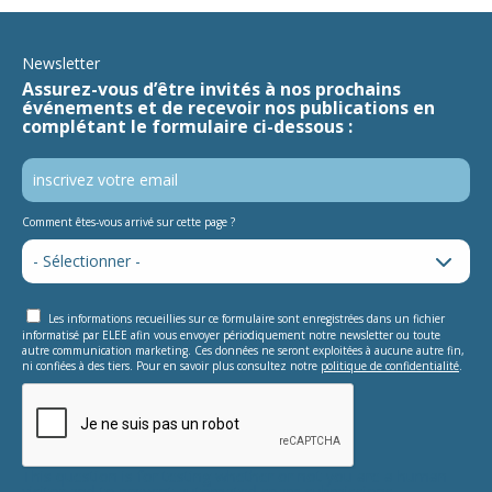
Newsletter
Assurez-vous d’être invités à nos prochains
événements et de recevoir nos publications en
complétant le formulaire ci-dessous :
Comment êtes-vous arrivé sur cette page ?
Les informations recueillies sur ce formulaire sont enregistrées dans un fichier
informatisé par ELEE afin vous envoyer périodiquement notre newsletter ou toute
autre communication marketing. Ces données ne seront exploitées à aucune autre fin,
ni confiées à des tiers. Pour en savoir plus consultez notre
politique de confidentialité
.
This question is for testing whether or not you are a human
visitor and to prevent automated spam submissions.