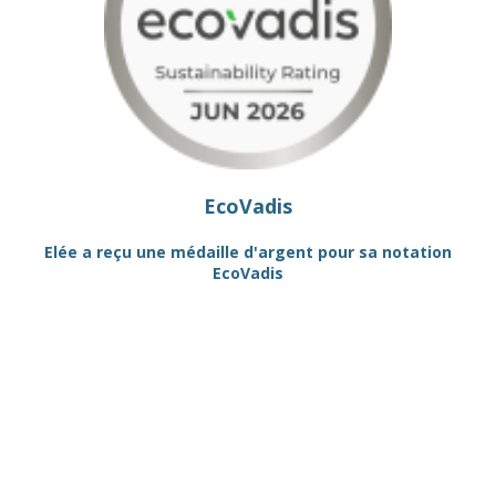
EcoVadis
R"
Elée a reçu une médaille d'argent pour sa notation
EcoVadis
QU