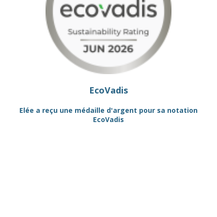
EcoVadis
R"
Elée a reçu une médaille d'argent pour sa notation
EcoVadis
QU