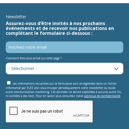
Newsletter
Assurez-vous d’être invités à nos prochains
événements et de recevoir nos publications en
complétant le formulaire ci-dessous :
Comment êtes-vous arrivé sur cette page ?
Les informations recueillies sur ce formulaire sont enregistrées dans un fichier
informatisé par ELEE afin vous envoyer périodiquement notre newsletter ou toute
autre communication marketing. Ces données ne seront exploitées à aucune autre fin,
ni confiées à des tiers. Pour en savoir plus consultez notre
politique de confidentialité
.
This question is for testing whether or not you are a human
visitor and to prevent automated spam submissions.