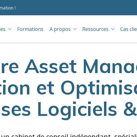
mation !
ces
Formations
A propos
Ressources
Cas cli
re Asset Man
ion et Optimis
es Logiciels 
t un cabinet de conseil indépendant, spécial