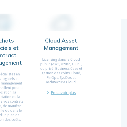
chats
Cloud Asset
ciels et
Management
ntract
Licensing dans le Cloud
agement
public (AWS, Azure, GCP…)
ou privé, Business Case et
gestion des coûts Cloud,
écialistes en
FinOps, SysOps et
 logiciels et
architecture Cloud.
t management
eillent pour la
ciation, la
En savoir plus
ciation ou la
de vos contrats
s, de manière
lle ou dans le
d’un plan de
on des coûts.