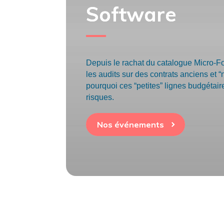
Software
Depuis le rachat du catalogue Micro-Fo
les audits sur des contrats anciens et 
pourquoi ces “petites” lignes budgétair
risques.
Nos événements