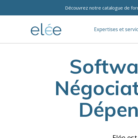
Découvrez notre catalogue de for
Expertises et servi
Softwa
Négociat
Dépens
Elée es