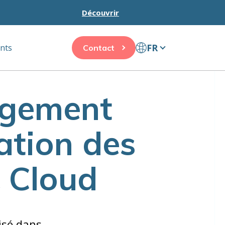
Découvrir
FR
ents
Contact
agement
ation des
& Cloud
isé dans