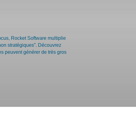
cus, Rocket Software multiplie
“non stratégiques”. Découvrez
es peuvent générer de très gros