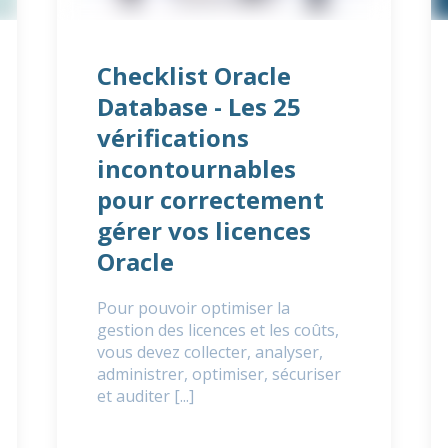
Checklist Oracle
Database - Les 25
vérifications
incontournables
pour correctement
gérer vos licences
Oracle
Pour pouvoir optimiser la
gestion des licences et les coûts,
vous devez collecter, analyser,
administrer, optimiser, sécuriser
et auditer [...]