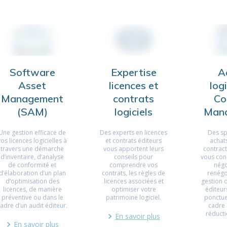
Software
Expertise
A
Asset
licences et
logi
Management
contrats
Co
(SAM)
logiciels
Man
Une gestion efficace de
Des experts en licences
Des sp
vos licences logicielles à
et contrats éditeurs
achats
travers une démarche
vous apportent leurs
contrac
d’inventaire, d’analyse
conseils pour
vous cons
de conformité et
comprendre vos
négo
d’élaboration d’un plan
contrats, les règles de
renégo
d’optimisation des
licences associées et
gestion 
licences, de manière
optimiser votre
éditeur
préventive ou dans le
patrimoine logiciel.
ponctue
cadre d’un audit éditeur.
cadre 
réducti
En savoir plus
En savoir plus