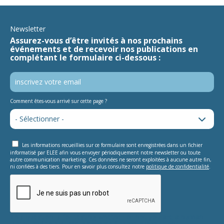
Newsletter
Assurez-vous d’être invités à nos prochains
événements et de recevoir nos publications en
complétant le formulaire ci-dessous :
Comment êtes-vous arrivé sur cette page ?
Les informations recueillies sur ce formulaire sont enregistrées dans un fichier
informatisé par ELEE afin vous envoyer périodiquement notre newsletter ou toute
autre communication marketing. Ces données ne seront exploitées à aucune autre fin,
ni confiées à des tiers. Pour en savoir plus consultez notre
politique de confidentialité
.
This question is for testing whether or not you are a human
visitor and to prevent automated spam submissions.