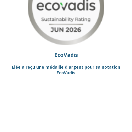
EcoVadis
R"
Elée a reçu une médaille d'argent pour sa notation
EcoVadis
QU