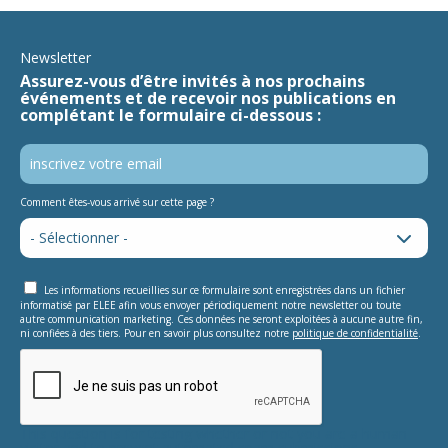
Newsletter
Assurez-vous d’être invités à nos prochains
événements et de recevoir nos publications en
complétant le formulaire ci-dessous :
Comment êtes-vous arrivé sur cette page ?
Les informations recueillies sur ce formulaire sont enregistrées dans un fichier
informatisé par ELEE afin vous envoyer périodiquement notre newsletter ou toute
autre communication marketing. Ces données ne seront exploitées à aucune autre fin,
ni confiées à des tiers. Pour en savoir plus consultez notre
politique de confidentialité
.
This question is for testing whether or not you are a human
visitor and to prevent automated spam submissions.