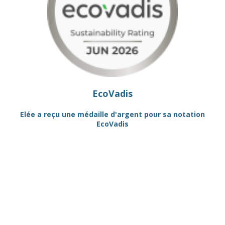
EcoVadis
R"
Elée a reçu une médaille d'argent pour sa notation
EcoVadis
QU