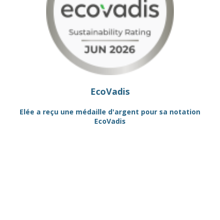
EcoVadis
R"
Elée a reçu une médaille d'argent pour sa notation
EcoVadis
QU