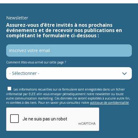
Newsletter
Assurez-vous d’être invités à nos prochains
événements et de recevoir nos publications en
complétant le formulaire ci-dessous :
Comment êtes-vous arrivé sur cette page ?
Les informations recueillies sur ce formulaire sont enregistrées dans un fichier
informatisé par ELEE afin vous envoyer périodiquement notre newsletter ou toute
autre communication marketing. Ces données ne seront exploitées à aucune autre fin,
ni confiées à des tiers. Pour en savoir plus consultez notre
politique de confidentialité
.
This question is for testing whether or not you are a human
visitor and to prevent automated spam submissions.