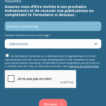
Newsletter
Assurez-vous d’être invités à nos prochains
événements et de recevoir nos publications en
complétant le formulaire ci-dessous :
Comment êtes-vous arrivé sur cette page ?
Les informations recueillies sur ce formulaire sont enregistrées dans un fichier
informatisé par ELEE afin vous envoyer périodiquement notre newsletter ou toute
autre communication marketing. Ces données ne seront exploitées à aucune autre fin,
ni confiées à des tiers. Pour en savoir plus consultez notre
politique de confidentialité
.
This question is for testing whether or not you are a human
visitor and to prevent automated spam submissions.