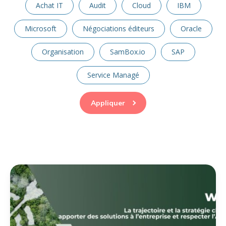
Achat IT
Audit
Cloud
IBM
Microsoft
Négociations éditeurs
Oracle
Organisation
SamBox.io
SAP
Service Managé
Appliquer