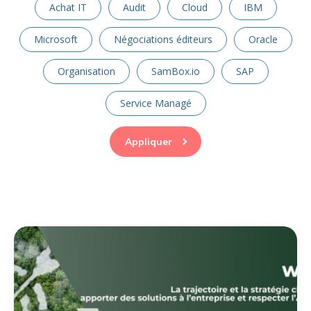
Achat IT
Audit
Cloud
IBM
Microsoft
Négociations éditeurs
Oracle
Organisation
SamBox.io
SAP
Service Managé
Appliquer