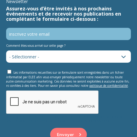
Newsletter
Assurez-vous d’être invités à nos prochains
événements et de recevoir nos publications en
complétant le formulaire ci-dessous :
Comment êtes-vous arrivé sur cette page ?
Les informations recueillies sur ce formulaire sont enregistrées dans un fichier
informatisé par ELEE afin vous envoyer périodiquement notre newsletter ou toute
autre communication marketing. Ces données ne seront exploitées à aucune autre fin,
ni confiées à des tiers. Pour en savoir plus consultez notre
politique de confidentialité
.
This question is for testing whether or not you are a human
visitor and to prevent automated spam submissions.