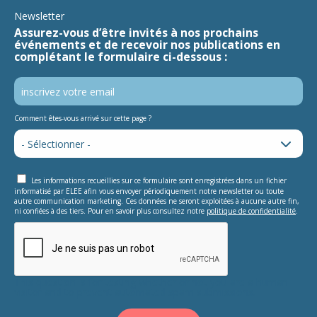
Newsletter
Assurez-vous d’être invités à nos prochains
événements et de recevoir nos publications en
complétant le formulaire ci-dessous :
Comment êtes-vous arrivé sur cette page ?
Les informations recueillies sur ce formulaire sont enregistrées dans un fichier
informatisé par ELEE afin vous envoyer périodiquement notre newsletter ou toute
autre communication marketing. Ces données ne seront exploitées à aucune autre fin,
ni confiées à des tiers. Pour en savoir plus consultez notre
politique de confidentialité
.
This question is for testing whether or not you are a human
visitor and to prevent automated spam submissions.