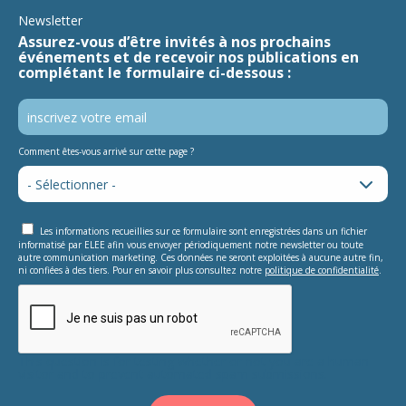
Newsletter
Assurez-vous d’être invités à nos prochains
événements et de recevoir nos publications en
complétant le formulaire ci-dessous :
Comment êtes-vous arrivé sur cette page ?
Les informations recueillies sur ce formulaire sont enregistrées dans un fichier
informatisé par ELEE afin vous envoyer périodiquement notre newsletter ou toute
autre communication marketing. Ces données ne seront exploitées à aucune autre fin,
ni confiées à des tiers. Pour en savoir plus consultez notre
politique de confidentialité
.
This question is for testing whether or not you are a human
visitor and to prevent automated spam submissions.