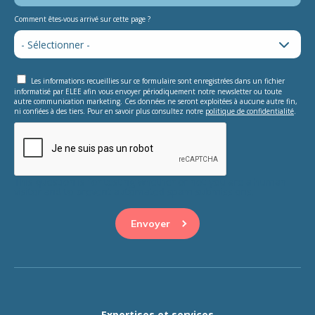
Comment êtes-vous arrivé sur cette page ?
Les informations recueillies sur ce formulaire sont enregistrées dans un fichier
informatisé par ELEE afin vous envoyer périodiquement notre newsletter ou toute
autre communication marketing. Ces données ne seront exploitées à aucune autre fin,
ni confiées à des tiers. Pour en savoir plus consultez notre
politique de confidentialité
.
This question is for testing whether or not you are a human
visitor and to prevent automated spam submissions.
Expertises et services