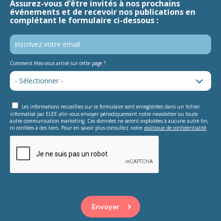
Assurez-vous d’être invités à nos prochains
événements et de recevoir nos publications en
complétant le formulaire ci-dessous :
Comment êtes-vous arrivé sur cette page ?
Les informations recueillies sur ce formulaire sont enregistrées dans un fichier
informatisé par ELEE afin vous envoyer périodiquement notre newsletter ou toute
autre communication marketing. Ces données ne seront exploitées à aucune autre fin,
ni confiées à des tiers. Pour en savoir plus consultez notre
politique de confidentialité
.
This question is for testing whether or not you are a human
visitor and to prevent automated spam submissions.