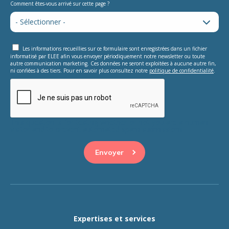
Comment êtes-vous arrivé sur cette page ?
Les informations recueillies sur ce formulaire sont enregistrées dans un fichier
informatisé par ELEE afin vous envoyer périodiquement notre newsletter ou toute
autre communication marketing. Ces données ne seront exploitées à aucune autre fin,
ni confiées à des tiers. Pour en savoir plus consultez notre
politique de confidentialité
.
This question is for testing whether or not you are a human
visitor and to prevent automated spam submissions.
Expertises et services