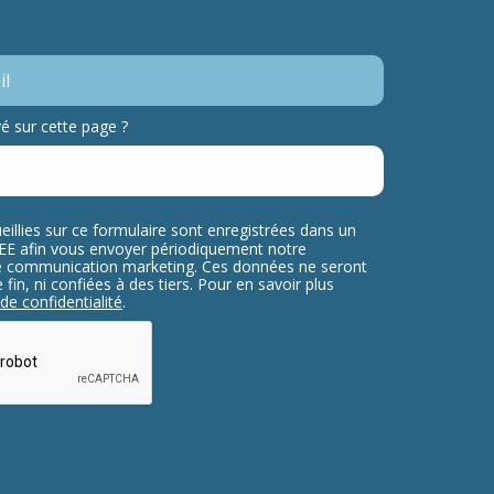
 sur cette page ?
eillies sur ce formulaire sont enregistrées dans un
ELEE afin vous envoyer périodiquement notre
re communication marketing. Ces données ne seront
fin, ni confiées à des tiers. Pour en savoir plus
 de confidentialité
.
testing whether or not you are a human
nt automated spam submissions.