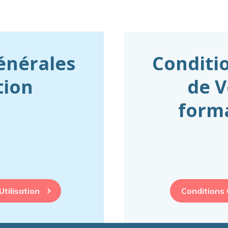
énérales
Conditi
tion
de V
forma
tilisation
Conditions