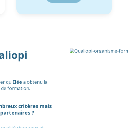
aliopi
er qu'
Elée
a obtenu la
 de formation.
breux critères mais
 partenaires ?
 qualité rigoureux et