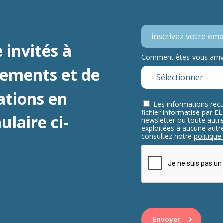
 invités à
Comment êtes-vous arrivé
nements et de
ations en
Les informations recu
fichier informatisé par 
laire ci-
newsletter ou toute aut
exploitées à aucune autre 
consultez notre
politique
This question is for 
visitor and to preve