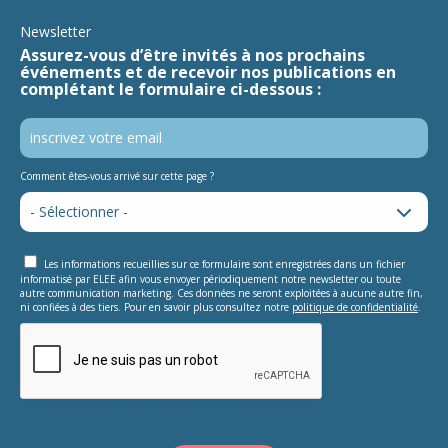
Newsletter
Assurez-vous d’être invités à nos prochains
événements et de recevoir nos publications en
complétant le formulaire ci-dessous :
Comment êtes-vous arrivé sur cette page ?
Les informations recueillies sur ce formulaire sont enregistrées dans un fichier
informatisé par ELEE afin vous envoyer périodiquement notre newsletter ou toute
autre communication marketing. Ces données ne seront exploitées à aucune autre fin,
ni confiées à des tiers. Pour en savoir plus consultez notre
politique de confidentialité
.
This question is for testing whether or not you are a human
visitor and to prevent automated spam submissions.