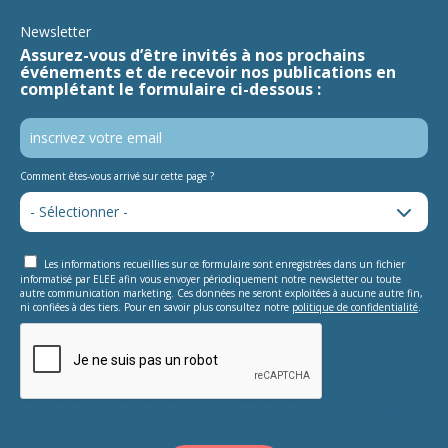
Newsletter
Assurez-vous d’être invités à nos prochains
événements et de recevoir nos publications en
complétant le formulaire ci-dessous :
Comment êtes-vous arrivé sur cette page ?
Les informations recueillies sur ce formulaire sont enregistrées dans un fichier
informatisé par ELEE afin vous envoyer périodiquement notre newsletter ou toute
autre communication marketing. Ces données ne seront exploitées à aucune autre fin,
ni confiées à des tiers. Pour en savoir plus consultez notre
politique de confidentialité
.
This question is for testing whether or not you are a human
visitor and to prevent automated spam submissions.