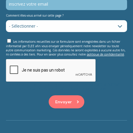
Comment êtes-vous arrivé sur cette page ?
Les informations recueillies sur ce formulaire sont enregistrées dans un fichier
informatisé par ELEE afin vous envoyer périodiquement notre newsletter ou toute
autre communication marketing. Ces données ne seront exploitées à aucune autre fin,
ni confiées à des tiers. Pour en savoir plus consultez notre
politique de confidentialité
.
This question is for testing whether or not you are a human
visitor and to prevent automated spam submissions.