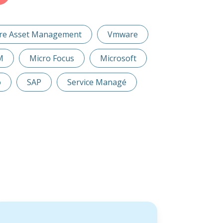
re Asset Management
Vmware
M
Micro Focus
Microsoft
o
SAP
Service Managé