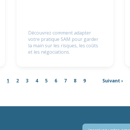
Découvrez comment adapter
votre pratique SAM pour garder
la main sur les risques, les coûts
et les négociations.
1
2
3
4
5
6
7
8
9
…
Suivant ›