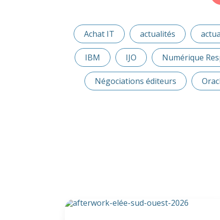
Achat IT
actualités
actua
IBM
IJO
Numérique Res
Négociations éditeurs
Orac