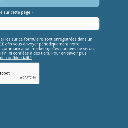
 sur cette page ?
eillies sur ce formulaire sont enregistrées dans un
ELEE afin vous envoyer périodiquement notre
re communication marketing. Ces données ne seront
fin, ni confiées à des tiers. Pour en savoir plus
 de confidentialité
.
testing whether or not you are a human
nt automated spam submissions.