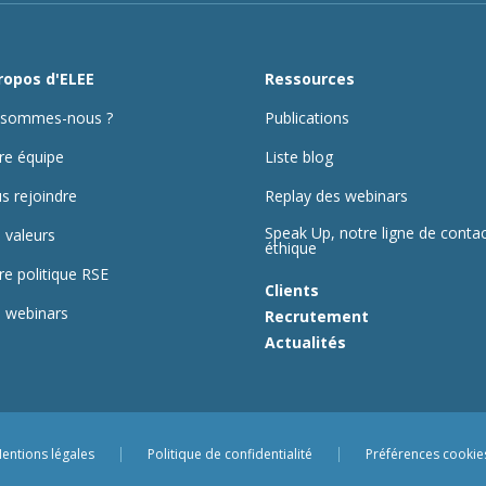
ropos d'ELEE
Ressources
 sommes-nous ?
Publications
re équipe
Liste blog
s rejoindre
Replay des webinars
Speak Up, notre ligne de conta
 valeurs
éthique
re politique RSE
Clients
 webinars
Recrutement
Actualités
entions légales
Politique de confidentialité
Préférences cookie