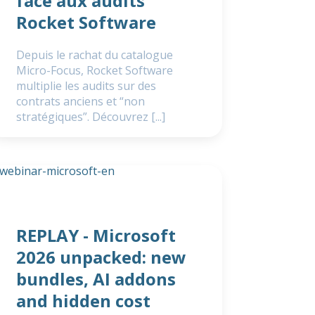
face aux audits
Rocket Software
Depuis le rachat du catalogue
Micro-Focus, Rocket Software
multiplie les audits sur des
contrats anciens et “non
stratégiques”. Découvrez [...]
REPLAY - Microsoft
2026 unpacked: new
bundles, AI addons
and hidden cost