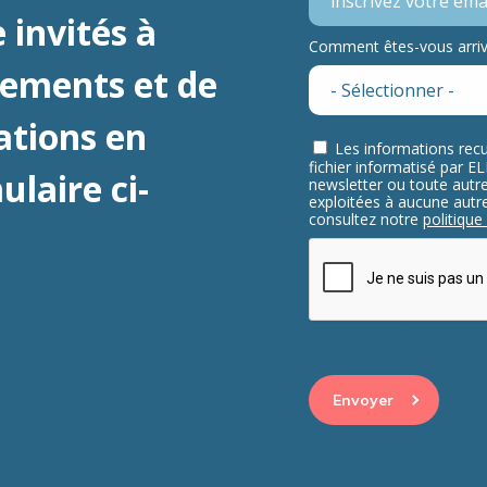
 invités à
Comment êtes-vous arrivé
nements et de
ations en
Les informations recu
fichier informatisé par 
laire ci-
newsletter ou toute aut
exploitées à aucune autre 
consultez notre
politique
This question is for 
visitor and to preve