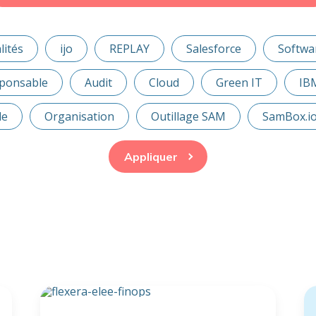
lités
ijo
REPLAY
Salesforce
Softwa
ponsable
Audit
Cloud
Green IT
IB
le
Organisation
Outillage SAM
SamBox.i
Appliquer