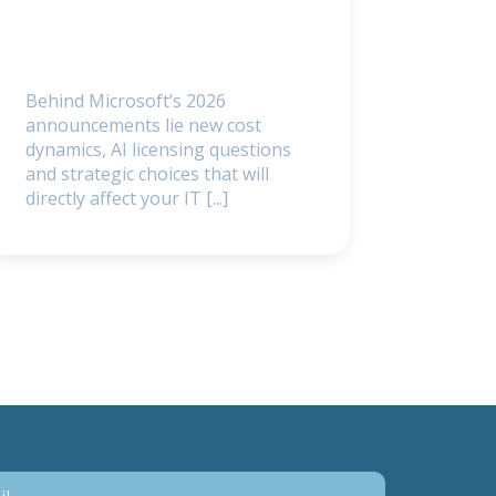
Behind Microsoft’s 2026
announcements lie new cost
dynamics, AI licensing questions
and strategic choices that will
directly affect your IT [...]