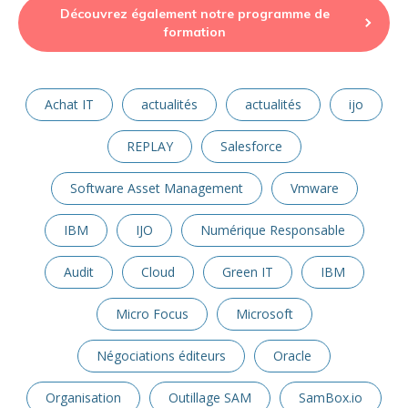
Découvrez également notre programme de
formation
Achat IT
actualités
actualités
ijo
REPLAY
Salesforce
Software Asset Management
Vmware
IBM
IJO
Numérique Responsable
Audit
Cloud
Green IT
IBM
Micro Focus
Microsoft
Négociations éditeurs
Oracle
Organisation
Outillage SAM
SamBox.io