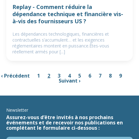
Replay - Comment réduire la
dépendance technique et financière vis-
à-vis des fournisseurs US ?
Les dépendances technologiques, financières et
contractuelles s’accumulent… et les exigences
réglementaires montent en puissance.Êtes-vous
réellement armés pour [...]
‹ Précédent
1
2
3
4
5
6
7
8
9
…
Suivant ›
Newsletter
Assurez-vous d’être invités à nos prochains
événements et de recevoir nos publications en
complétant le formulaire ci-dessous :