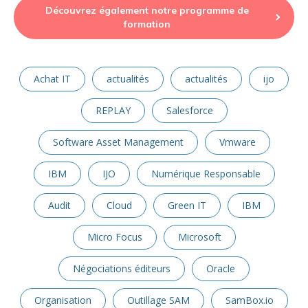
Découvrez également notre programme de
formation
Achat IT
actualités
actualités
ijo
REPLAY
Salesforce
Software Asset Management
Vmware
IBM
IJO
Numérique Responsable
Audit
Cloud
Green IT
IBM
Micro Focus
Microsoft
Négociations éditeurs
Oracle
Organisation
Outillage SAM
SamBox.io