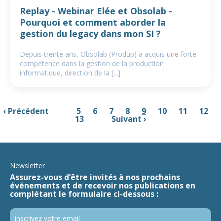
Replay - Webinar Elée et Obsolab -
Pourquoi et comment aborder la
gestion du legacy dans mon SI ?
Depuis trente ans, Obsolab (Produp) a acquis une forte
compétence dans la gestion de la production
informatique, direction de la [...]
‹ Précédent
5
6
7
8
9
10
11
12
…
13
Suivant ›
…
Newsletter
Assurez-vous d’être invités à nos prochains
événements et de recevoir nos publications en
complétant le formulaire ci-dessous :