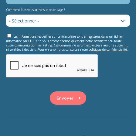
Comment êtes-vous arrivé sur cette page ?
Les informations recueillies sur ce formulaire sont enregistrées dans un fichier
informatisé par ELEE afin vous envoyer périodiquement notre newsletter ou toute
autre communication marketing. Ces données ne seront exploitées à aucune autre fin,
ni confiées à des tiers. Pour en savoir plus consultez notre
politique de confidentialité
.
This question is for testing whether or not you are a human
visitor and to prevent automated spam submissions.