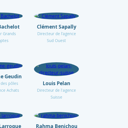
Bachelot
Clément Sapally
ur Grands
Directeur de l’agence
ptes
Sud Ouest
me Geudin
Louis Pelan
 des pôles
nce Achats
Directeur de l'agence
Suisse
 Larroque
Rahma Benichou