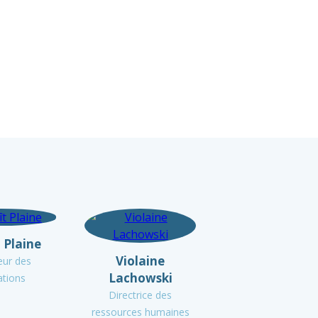
 Plaine
Violaine
eur des
Lachowski
ations
Directrice des
ressources humaines