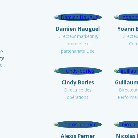
n
Damien Hauguel
Yoann 
Directeur marketing,
Directe
commerce et
Com
le
partenariats Elée
age
t
Cindy Bories
Guillau
Directrice des
Directeur
opérations
Performa
Alexis Perrier
Nicolas