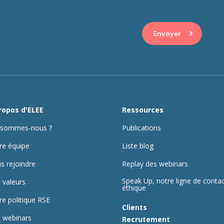
This question is for 
visitor and to preve
ropos d'ELEE
Ressources
 sommes-nous ?
Publications
re équipe
Liste blog
s rejoindre
Replay des webinars
Speak Up, notre ligne de conta
 valeurs
éthique
re politique RSE
Clients
 webinars
Recrutement