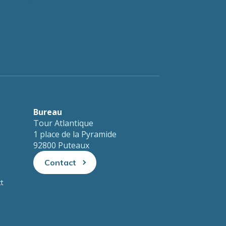
testing whether or not you are a human
nt automated spam submissions.
Bureau
Tour Atlantique
1 place de la Pyramide
92800 Puteaux
Contact
ct