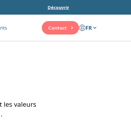
Découvrir
FR
ents
Contact
 les valeurs
.