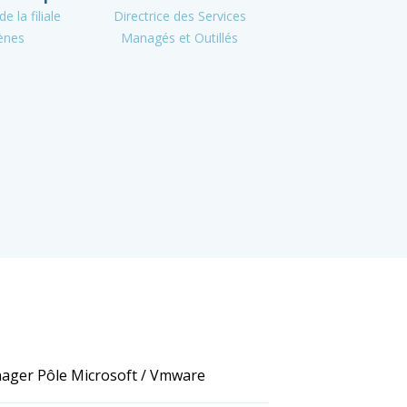
e la filiale
Directrice des Services
ènes
Managés et Outillés
ager Pôle Microsoft / Vmware
Mathieu Langlois