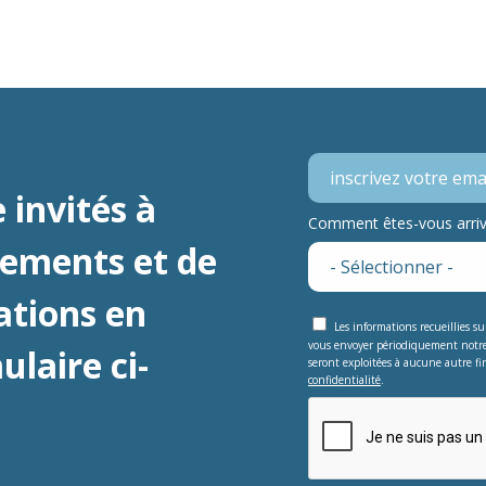
 invités à
Comment êtes-vous arrivé
nements et de
ations en
Les informations recueillies s
vous envoyer périodiquement notr
laire ci-
seront exploitées à aucune autre fin
confidentialité
.