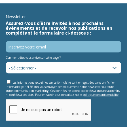
Newsletter
Assurez-vous d’être invités à nos prochains
événements et de recevoir nos publications en
complétant le formulaire ci-dessous :
Comment êtes-vous arrivé sur cette page ?
Les informations recueillies sur ce formulaire sont enregistrées dans un fichier
informatisé par ELEE afin vous envoyer périodiquement notre newsletter ou toute
autre communication marketing. Ces données ne seront exploitées à aucune autre fin,
ni confiées à des tiers. Pour en savoir plus consultez notre
politique de confidentialité
.
This question is for testing whether or not you are a human