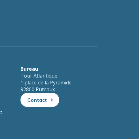
testing whether or not you are a human
nt automated spam submissions.
Bureau
Tour Atlantique
1 place de la Pyramide
92800 Puteaux
Contact
ct