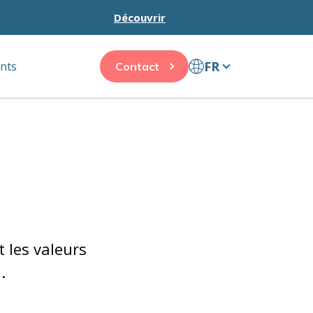
Découvrir
FR
ents
Contact
 les valeurs
.