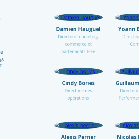
n
Damien Hauguel
Yoann 
Directeur marketing,
Directe
commerce et
Com
le
partenariats Elée
age
t
Cindy Bories
Guillau
Directrice des
Directeur
opérations
Performa
Alexis Perrier
Nicolas