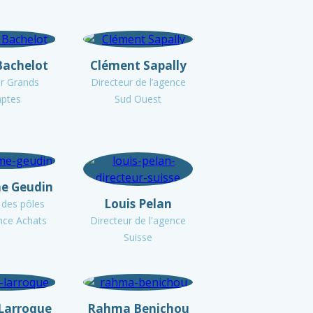
Bachelot
Clément Sapally
ur Grands
Directeur de l’agence
ptes
Sud Ouest
me Geudin
Louis Pelan
 des pôles
nce Achats
Directeur de l'agence
Suisse
 Larroque
Rahma Benichou