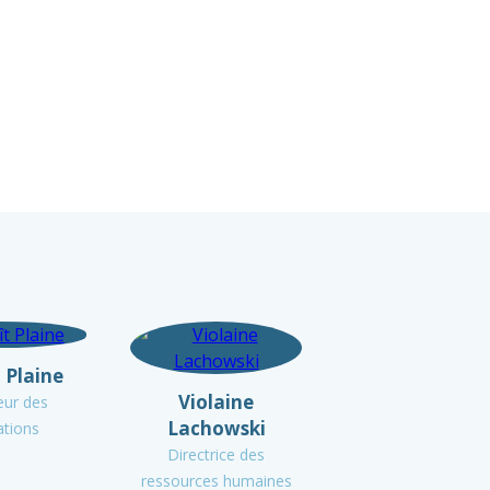
 Plaine
Violaine
eur des
Lachowski
ations
Directrice des
ressources humaines