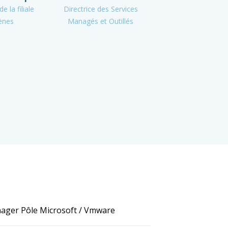
e la filiale
Directrice des Services
ènes
Managés et Outillés
ager Pôle Microsoft / Vmware
Mathieu Langlois