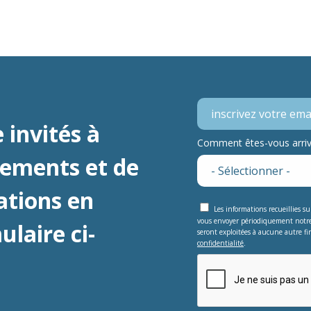
 invités à
Comment êtes-vous arrivé
nements et de
ations en
Les informations recueillies s
vous envoyer périodiquement notr
laire ci-
seront exploitées à aucune autre fin
confidentialité
.