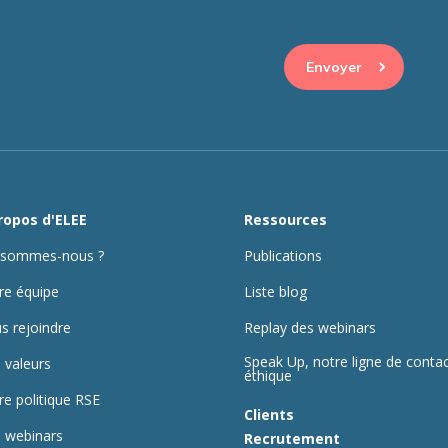
This question is for 
visitor and to preve
ropos d'ELEE
Ressources
 sommes-nous ?
Publications
re équipe
Liste blog
s rejoindre
Replay des webinars
Speak Up, notre ligne de conta
 valeurs
éthique
re politique RSE
Clients
 webinars
Recrutement