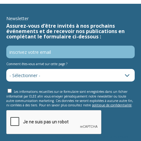
Newsletter
Assurez-vous d’être invités à nos prochains
événements et de recevoir nos publications en
complétant le formulaire ci-dessous :
Comment êtes-vous arrivé sur cette page ?
Les informations recueillies sur ce formulaire sont enregistrées dans un fichier
informatisé par ELEE afin vous envoyer périodiquement notre newsletter ou toute
autre communication marketing. Ces données ne seront exploitées à aucune autre fin,
ni confiées à des tiers. Pour en savoir plus consultez notre
politique de confidentialité
.
This question is for testing whether or not you are a human